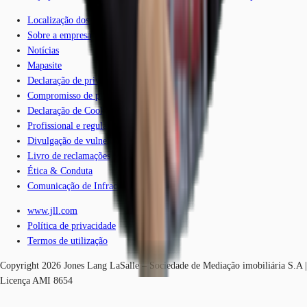
Localização dos escritórios
Sobre a empresa
Notícias
Mapasite
Declaração de privacidade
Compromisso de privacidade
Declaração de Cookies
Profissional e regulamentar
Divulgação de vulnerabilidades
Livro de reclamações
Ética & Conduta
Comunicação de Infracções
www.jll.com
Política de privacidade
Termos de utilização
Copyright 2026 Jones Lang LaSalle – Sociedade de Mediação imobiliária S.A |
Licença AMI 8654